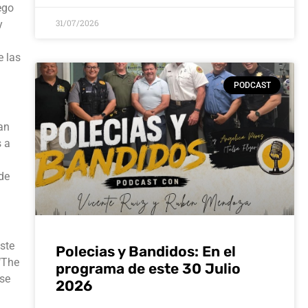
ego
31/07/2026
y
e las
PODCAST
an
s a
de
ste
Polecias y Bandidos: En el
‘The
programa de este 30 Julio
 se
2026