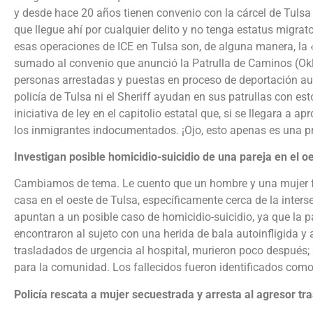
y desde hace 20 años tienen convenio con la cárcel de Tulsa p
que llegue ahí por cualquier delito y no tenga estatus migrat
esas operaciones de ICE en Tulsa son, de alguna manera, la 
sumado al convenio que anunció la Patrulla de Caminos (Ok
personas arrestadas y puestas en proceso de deportación aum
policía de Tulsa ni el Sheriff ayudan en sus patrullas con es
iniciativa de ley en el capitolio estatal que, si se llegara a
los inmigrantes indocumentados. ¡Ojo, esto apenas es una p
Investigan posible homicidio-suicidio de una pareja en el o
Cambiamos de tema. Le cuento que un hombre y una mujer fal
casa en el oeste de Tulsa, específicamente cerca de la inters
apuntan a un posible caso de homicidio-suicidio, ya que la pa
encontraron al sujeto con una herida de bala autoinfligida
trasladados de urgencia al hospital, murieron poco después;
para la comunidad. Los fallecidos fueron identificados como 
Policía rescata a mujer secuestrada y arresta al agresor tra