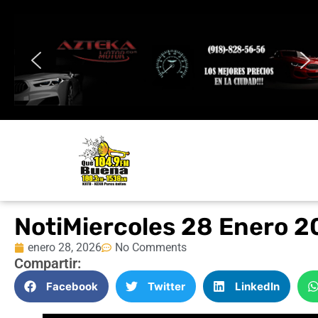
NotiMiercoles 28 Enero 
enero 28, 2026
No Comments
Compartir:
Facebook
Twitter
LinkedIn