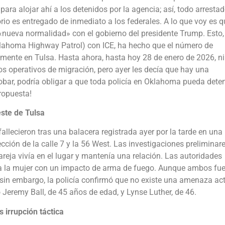
ara alojar ahí a los detenidos por la agencia; así, todo arresta
orio es entregado de inmediato a los federales. A lo que voy es 
«nueva normalidad» con el gobierno del presidente Trump. Esto,
lahoma Highway Patrol) con ICE, ha hecho que el número de
ente en Tulsa. Hasta ahora, hasta hoy 28 de enero de 2026, ni
tos operativos de migración, pero ayer les decía que hay una
 aprobar, podría obligar a que toda policía en Oklahoma pueda dete
ropuesta!
este de Tulsa
lecieron tras una balacera registrada ayer por la tarde en una
ección de la calle 7 y la 56 West. Las investigaciones preliminar
reja vivía en el lugar y mantenía una relación. Las autoridades
 y a la mujer con un impacto de arma de fuego. Aunque ambos fu
 sin embargo, la policía confirmó que no existe una amenaza ac
Jeremy Ball, de 45 años de edad, y Lynse Luther, de 46.
s irrupción táctica