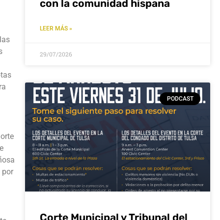
con la comunidad hispana
LEER MÁS »
las
s
29/07/2026
otas
ra
PODCAST
norte
e
añosa
 por
Corte Municipal y Tribunal del