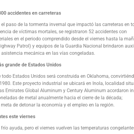
300 accidentes en carreteras
as el paso de la tormenta invernal que impactó las carreteras en 
encia de víctimas mortales, se registraron 52 accidentes con
iales en el periodo comprendido desde el viernes hasta la ma
ighway Patrol) y equipos de la Guardia Nacional brindaron auxi
 asistencia mecánica en las vías congeladas.
más grande de Estados Unidos
e todo Estados Unidos será construida en Oklahoma, convirtién
1980. Este proyecto industrial se ubicará en Inola, localidad sit
as Emirates Global Aluminum y Century Aluminum acordaron ini
toneladas de metal anualmente hacia el cierre de la década;
 meta de detonar la economía y el empleo en la región.
tes este viernes
n frío ayuda, pero el viernes vuelven las temperaturas congelante