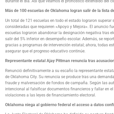
durante el día. Así que veamos el pronóstico extendido del cl
Más de 100 escuelas de Oklahoma logran salir de la lista 
Un total de 121 escuelas en todo el estado lograron superar s
consideradas que requieren «Apoyo y Mejora». El anuncio fu
escuelas lograron abandonar la designación negativa tras el
salir del 5% inferior en desempeño escolar. Además, se repor
gracias a programas de intervención estatal; ahora, todas es
asegurar que el progreso educativo continúe.
Representante estatal Ajay Pittman renuncia tras acusacio
Renunció definitivamente a su escaño la representante estatal
de Oklahoma City. Su renuncia se produce tras una demanda 
fraude y malversación de fondos de campaña. Según las auto
intencional al falsificar documentos financieros y fallar en
violaciones a las leyes de financiamiento electoral.
Oklahoma niega al gobierno federal el acceso a datos confi