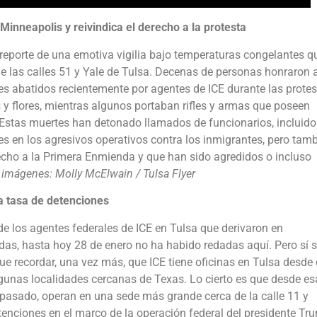
Minneapolis y reivindica el derecho a la protesta
 reporte de una emotiva vigilia bajo temperaturas congelantes q
 de las calles 51 y Yale de Tulsa. Decenas de personas honraron 
s abatidos recientemente por agentes de ICE durante las prote
s y flores, mientras algunos portaban rifles y armas que poseen
 Estas muertes han detonado llamados de funcionarios, incluido
les en los agresivos operativos contra los inmigrantes, pero tam
cho a la Primera Enmienda y que han sido agredidos o incluso
 imágenes: Molly McElwain / Tulsa Flyer
a tasa de detenciones
de los agentes federales de ICE en Tulsa que derivaron en
das, hasta hoy 28 de enero no ha habido redadas aquí. Pero sí 
e recordar, una vez más, que ICE tiene oficinas en Tulsa desde 
gunas localidades cercanas de Texas. Lo cierto es que desde es
 pasado, operan en una sede más grande cerca de la calle 11 y
enciones en el marco de la operación federal del presidente Tr