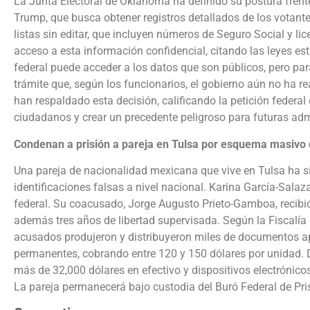
La Junta Electoral de Oklahoma ha definido su postura frente 
Trump, que busca obtener registros detallados de los votante
listas sin editar, que incluyen números de Seguro Social y l
acceso a esta información confidencial, citando las leyes est
federal puede acceder a los datos que son públicos, pero par
trámite que, según los funcionarios, el gobierno aún no ha r
han respaldado esta decisión, calificando la petición federal
ciudadanos y crear un precedente peligroso para futuras adm
Condenan a prisión a pareja en Tulsa por esquema masivo d
Una pareja de nacionalidad mexicana que vive en Tulsa ha 
identificaciones falsas a nivel nacional. Karina García-Salaz
federal. Su coacusado, Jorge Augusto Prieto-Gamboa, reci
además tres años de libertad supervisada. Según la Fiscalía 
acusados produjeron y distribuyeron miles de documentos apó
permanentes, cobrando entre 120 y 150 dólares por unidad. Du
más de 32,000 dólares en efectivo y dispositivos electrónic
La pareja permanecerá bajo custodia del Buró Federal de Pri