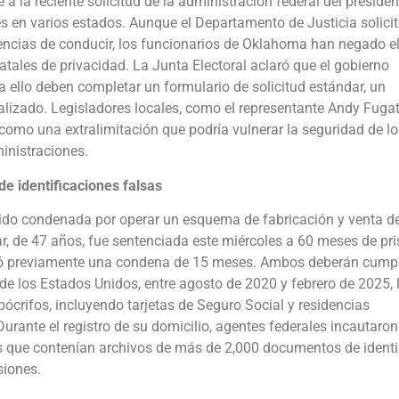
a la reciente solicitud de la administración federal del presiden
s en varios estados. Aunque el Departamento de Justicia solici
icencias de conducir, los funcionarios de Oklahoma han negado e
atales de privacidad. La Junta Electoral aclaró que el gobierno
a ello deben completar un formulario de solicitud estándar, un
ealizado. Legisladores locales, como el representante Andy Fugat
 como una extralimitación que podría vulnerar la seguridad de lo
inistraciones.
e identificaciones falsas
sido condenada por operar un esquema de fabricación y venta d
ar, de 47 años, fue sentenciada este miércoles a 60 meses de pri
bió previamente una condena de 15 meses. Ambos deberán cumpl
de los Estados Unidos, entre agosto de 2020 y febrero de 2025, 
crifos, incluyendo tarjetas de Seguro Social y residencias
rante el registro de su domicilio, agentes federales incautaron
os que contenían archivos de más de 2,000 documentos de ident
siones.