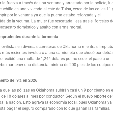
 la fuerza a través de una ventana y arrestado por la policía, lu
hillo en una vivienda al este de Tulsa, cerca de las calles 11 
umpir por la ventana ya que la puerta estaba reforzada y el
a de la víctima. La mujer fue rescatada ilesa tras el forcejeo d
 secuestro doméstico y asalto con arma mortal.
mprudentes durante la tormenta
vilistas en diversas carreteras de Oklahoma mientras limpiab
es más recientes involucró a una camioneta que chocó por detrá
ro recibió una multa de 1,244 dólares por no ceder el paso a un
debe mantener una distancia mínima de 200 pies de los equipos 
mento del 9% en 2026
 que las pólizas en Oklahoma subirán casi un 9 por ciento en e
de 18 dólares al mes por conductor. Según el nuevo reporte de 
toda la nación. Esto agrava la economía local, pues Oklahoma ya
sta pagar el seguro comparado con lo que ganan las familias.