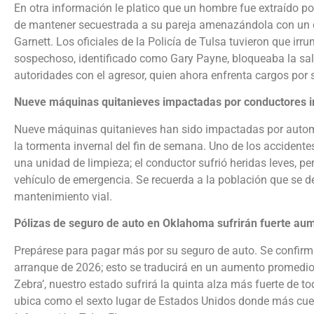
En otra información le platico que un hombre fue extraído por
de mantener secuestrada a su pareja amenazándola con un cuc
Garnett. Los oficiales de la Policía de Tulsa tuvieron que irr
sospechoso, identificado como Gary Payne, bloqueaba la salid
autoridades con el agresor, quien ahora enfrenta cargos por
Nueve máquinas quitanieves impactadas por conductores i
Nueve máquinas quitanieves han sido impactadas por automo
la tormenta invernal del fin de semana. Uno de los accident
una unidad de limpieza; el conductor sufrió heridas leves, pe
vehículo de emergencia. Se recuerda a la población que se 
mantenimiento vial.
Pólizas de seguro de auto en Oklahoma sufrirán fuerte au
Prepárese para pagar más por su seguro de auto. Se confirma
arranque de 2026; esto se traducirá en un aumento promedio 
Zebra’, nuestro estado sufrirá la quinta alza más fuerte de 
ubica como el sexto lugar de Estados Unidos donde más cue