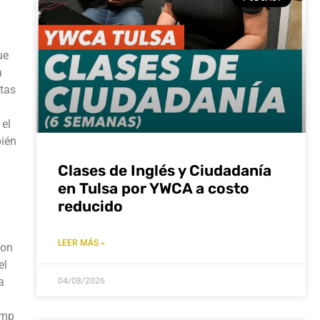
ue
a
stas
 el
bién
Clases de Inglés y Ciudadanía
en Tulsa por YWCA a costo
reducido
LEER MÁS »
son
el
04/08/2026
a
ump