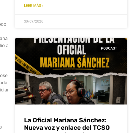
LEER MÁS »
30/07/2026
todo
ñana
lio a
PODCAST
dose
uada
ciar
La Oficial Mariana Sánchez:
Nueva voz y enlace del TCSO
s