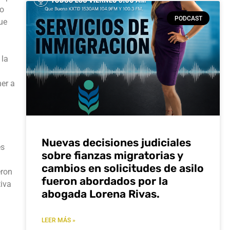
do
PODCAST
que
 la
ner a
Nuevas decisiones judiciales
es
sobre fianzas migratorias y
cambios en solicitudes de asilo
eron
fueron abordados por la
tiva
abogada Lorena Rivas.
LEER MÁS »