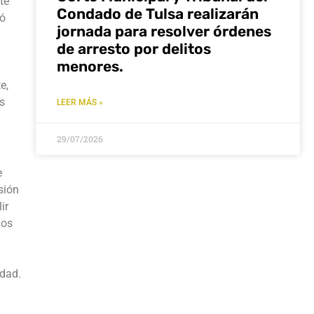
te
Condado de Tulsa realizarán
tó
jornada para resolver órdenes
l
de arresto por delitos
menores.
e,
s
LEER MÁS »
29/07/2026
e
sión
ir
los
idad.