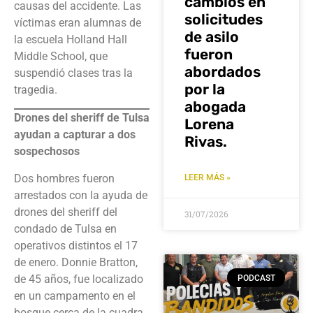
cambios en
causas del accidente. Las
solicitudes
víctimas eran alumnas de
de asilo
la escuela Holland Hall
fueron
Middle School, que
abordados
suspendió clases tras la
por la
tragedia.
abogada
Drones del sheriff de Tulsa
Lorena
ayudan a capturar a dos
Rivas.
sospechosos
Dos hombres fueron
LEER MÁS »
arrestados con la ayuda de
drones del sheriff del
31/07/2026
condado de Tulsa en
operativos distintos el 17
de enero. Donnie Bratton,
de 45 años, fue localizado
PODCAST
en un campamento en el
bosque cerca de la cuadra