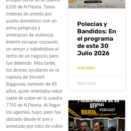
6200 de N Peoria. Tenía
órdenes de arresto por
asalto doméstico con un
Polecias y
arma peligrosa y
Bandidos: En
amenazas de violencia.
el programa
Intentó escapar cruzando
de este 30
un arroyo y subiéndose al
Julio 2026
techo de un negocio, pero
fue detenido. Más tarde,
LEER MÁS »
los drones ayudaron en la
captura de Vincent
30/07/2026
Biggoose, también de 45
años, quien intentaba robar
cable de cobre en la cuadra
7700 de N Peoria. Al llegar
PODCAST
los agentes, huyó, pero fue
ubicado desde el aire y
arrestado por robo de cobre