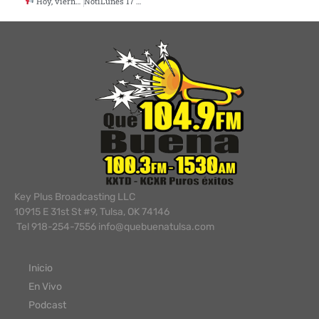
Hoy, viernes 14 de febrero de 2025, la abogada Lorena Rivas en La Que Buena
NotiLunes 17 febrero 2025
Key Plus Broadcasting LLC
10915 E 31st St #9, Tulsa, OK 74146
Tel 918-254-7556 info@quebuenatulsa.com
Inicio
En Vivo
Podcast