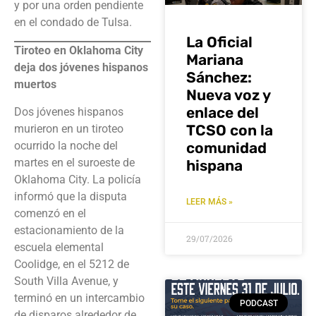
y por una orden pendiente
en el condado de Tulsa.
La Oficial
Tiroteo en Oklahoma City
Mariana
deja dos jóvenes hispanos
Sánchez:
muertos
Nueva voz y
enlace del
Dos jóvenes hispanos
TCSO con la
murieron en un tiroteo
ocurrido la noche del
comunidad
martes en el suroeste de
hispana
Oklahoma City. La policía
informó que la disputa
LEER MÁS »
comenzó en el
estacionamiento de la
29/07/2026
escuela elemental
Coolidge, en el 5212 de
South Villa Avenue, y
terminó en un intercambio
PODCAST
de disparos alrededor de