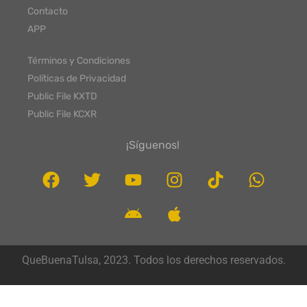
Contacto
APP
Términos y Condiciones
Políticas de Privacidad
Public File KXTD
Public File KCXR
¡Síguenos!
QueBuenaTulsa, 2023. Todos los derechos reservados.