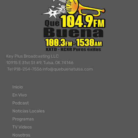
Key Plus Broadcasting LLC
10915 E 31st St #9, Tulsa, OK 74146
Tel 918-254-7556 info@quebuenatulsa.com
Inicio
En Vivo
Podcast
Noticias Locales
Programas
TV Videos
Nosotros