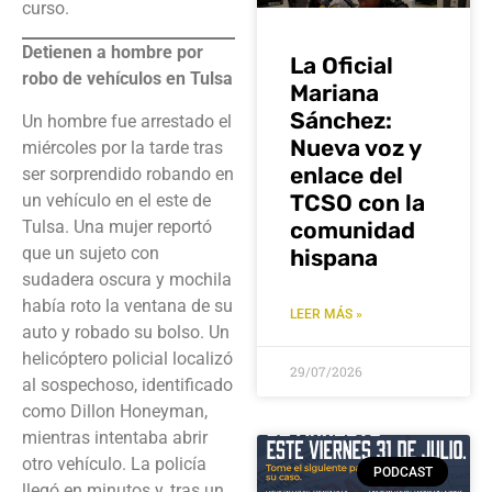
curso.
Detienen a hombre por
La Oficial
robo de vehículos en Tulsa
Mariana
Sánchez:
Un hombre fue arrestado el
Nueva voz y
miércoles por la tarde tras
enlace del
ser sorprendido robando en
TCSO con la
un vehículo en el este de
Tulsa. Una mujer reportó
comunidad
que un sujeto con
hispana
sudadera oscura y mochila
había roto la ventana de su
LEER MÁS »
auto y robado su bolso. Un
helicóptero policial localizó
29/07/2026
al sospechoso, identificado
como Dillon Honeyman,
mientras intentaba abrir
otro vehículo. La policía
PODCAST
llegó en minutos y, tras un