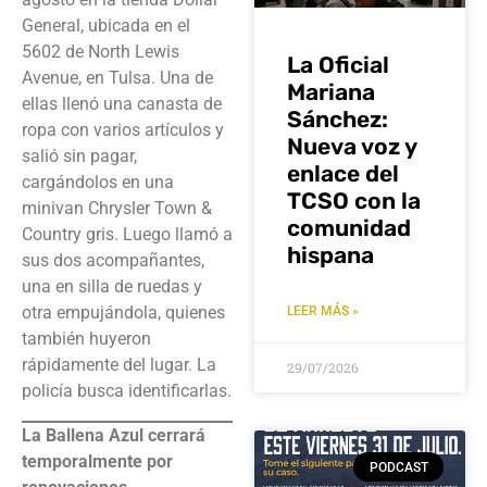
General, ubicada en el
5602 de North Lewis
La Oficial
Avenue, en Tulsa. Una de
Mariana
ellas llenó una canasta de
Sánchez:
ropa con varios artículos y
Nueva voz y
salió sin pagar,
enlace del
cargándolos en una
TCSO con la
minivan Chrysler Town &
comunidad
Country gris. Luego llamó a
hispana
sus dos acompañantes,
una en silla de ruedas y
otra empujándola, quienes
LEER MÁS »
también huyeron
rápidamente del lugar. La
29/07/2026
policía busca identificarlas.
La Ballena Azul cerrará
temporalmente por
PODCAST