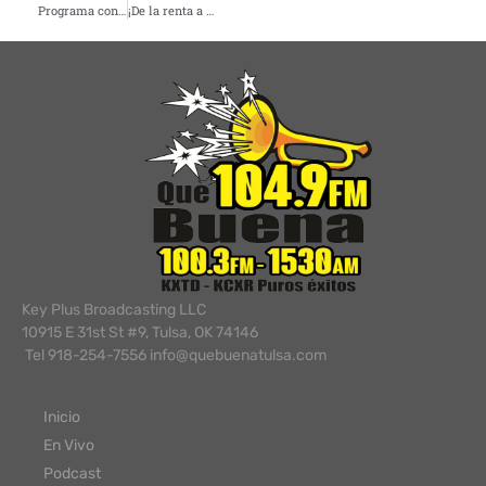
Programa con la abogada Lorena Rivas – Viernes 29 de agosto 2025
¡De la renta a tu propia casa! First Pryority Bank
Key Plus Broadcasting LLC
10915 E 31st St #9, Tulsa, OK 74146
Tel 918-254-7556 info@quebuenatulsa.com
Inicio
En Vivo
Podcast