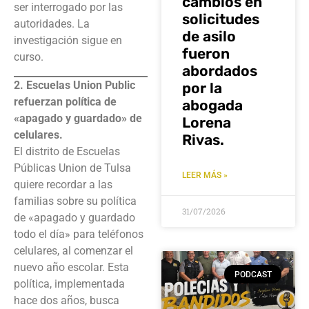
cambios en
ser interrogado por las
solicitudes
autoridades. La
de asilo
investigación sigue en
fueron
curso.
abordados
2. Escuelas Union Public
por la
refuerzan política de
abogada
«apagado y guardado» de
Lorena
celulares.
Rivas.
El distrito de Escuelas
Públicas Union de Tulsa
LEER MÁS »
quiere recordar a las
familias sobre su política
31/07/2026
de «apagado y guardado
todo el día» para teléfonos
celulares, al comenzar el
nuevo año escolar. Esta
PODCAST
política, implementada
hace dos años, busca