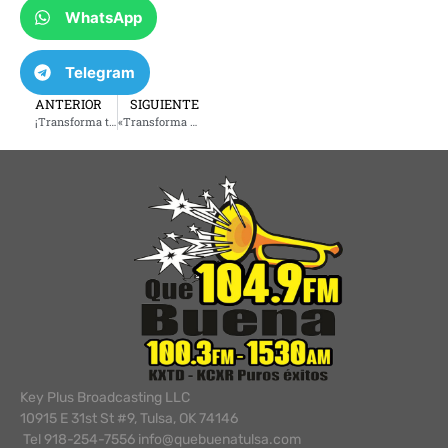
WhatsApp
Telegram
ANTERIOR
SIGUIENTE
¡Transforma tu Futuro! Asesoría Legal con la Abogada Lorena Rivas: 9 agosto 2024
«Transforma Tu Relación con Tus Hijos: Descubre el Podcast ‘Papás Fuertes’ para Inspirar y Conectar»
Key Plus Broadcasting LLC
10915 E 31st St #9, Tulsa, OK 74146
Tel 918-254-7556 info@quebuenatulsa.com