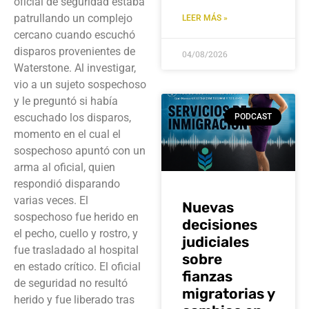
oficial de seguridad estaba
patrullando un complejo
LEER MÁS »
cercano cuando escuchó
disparos provenientes de
04/08/2026
Waterstone. Al investigar,
vio a un sujeto sospechoso
y le preguntó si había
escuchado los disparos,
PODCAST
momento en el cual el
sospechoso apuntó con un
arma al oficial, quien
respondió disparando
varias veces. El
Nuevas
sospechoso fue herido en
decisiones
el pecho, cuello y rostro, y
judiciales
fue trasladado al hospital
sobre
en estado crítico. El oficial
fianzas
de seguridad no resultó
migratorias y
herido y fue liberado tras