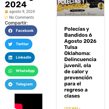
2024
agosto 9, 2024
No Comments
Compartir:
Polecías y
Facebook
Bandidos 6
Agosto 2026
Twitter
Tulsa
Oklahoma:
LinkedIn
Delincuencia
juvenil, ola
WhatsApp
de calor y
prevención
para el
Telegram
regreso a
clases
LEER MÁS »