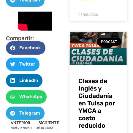
06/08/2026
Compartir:
PODCAST
Facebook
Twitter
Clases de
LinkedIn
Inglés y
Ciudadanía
WhatsApp
en Tulsa por
YWCA a
Telegram
costo
ANTERIOR
SIGUIENTE
reducido
NotiViernes 15 de marzo 2024
Tulsa Global District invita a todas las personas para que el domingo 24 de marzo a la 1 p.m. asistan a la inauguración del gran mural