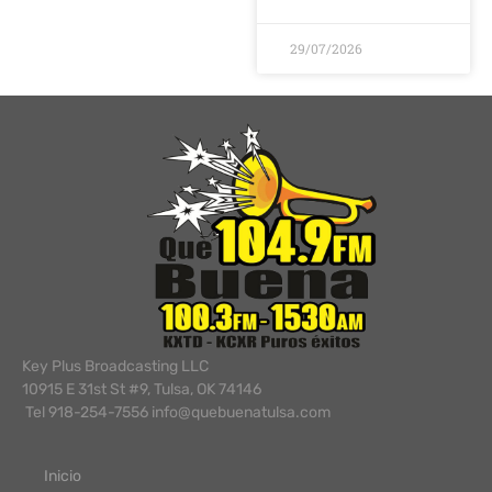
29/07/2026
Key Plus Broadcasting LLC
10915 E 31st St #9, Tulsa, OK 74146
Tel 918-254-7556 info@quebuenatulsa.com
Inicio