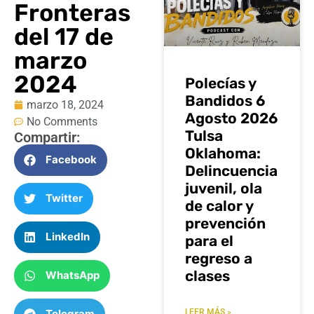
Fronteras
del 17 de
marzo
2024
Polecías y
Bandidos 6
marzo 18, 2024
Agosto 2026
No Comments
Tulsa
Compartir:
Oklahoma:
Facebook
Delincuencia
juvenil, ola
Twitter
de calor y
prevención
LinkedIn
para el
regreso a
clases
WhatsApp
Telegram
LEER MÁS »