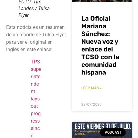
FOTO: Tim
Landes / Tulsa
Flyer
La Oficial
Mariana
Esta noticia es un resumen
Sánchez:
de un reporte de Tulsa Flyer
Nueva voz y
para ver el original en
enlace del
inglés en este enlace:
TCSO con la
TPS
comunidad
supe
hispana
rinte
nde
LEER MÁS »
nt
lays
29/07/2026
out
prog
ress
sinc
PODCAST
e