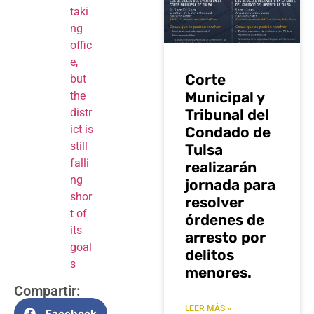
taki
ng
offic
e,
Corte
but
Municipal y
the
Tribunal del
distr
ict is
Condado de
still
Tulsa
falli
realizarán
ng
jornada para
shor
resolver
t of
órdenes de
its
arresto por
goal
delitos
s
menores.
Compartir:
LEER MÁS »
Facebook