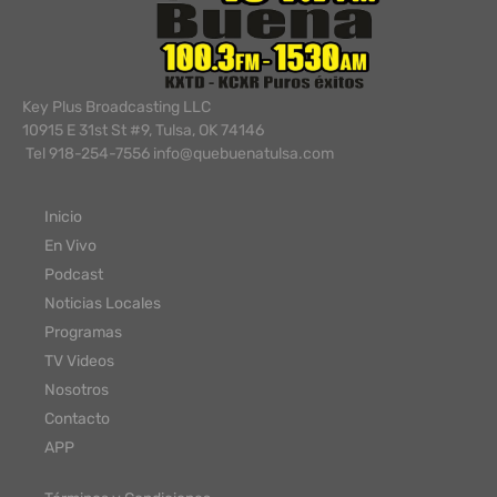
Key Plus Broadcasting LLC
10915 E 31st St #9, Tulsa, OK 74146
Tel 918-254-7556 info@quebuenatulsa.com
Inicio
En Vivo
Podcast
Noticias Locales
Programas
TV Videos
Nosotros
Contacto
APP