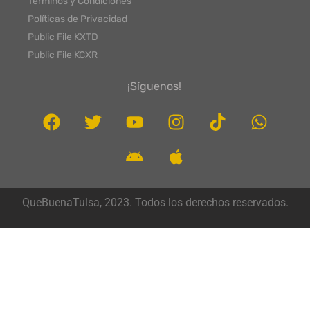
Términos y Condiciones
Políticas de Privacidad
Public File KXTD
Public File KCXR
¡Síguenos!
QueBuenaTulsa, 2023. Todos los derechos reservados.