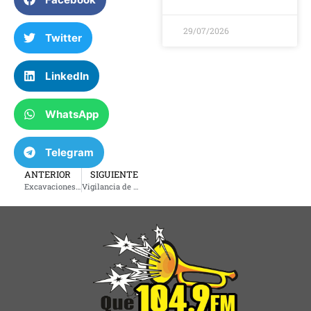
29/07/2026
Twitter
LinkedIn
WhatsApp
Telegram
ANTERIOR
SIGUIENTE
Excavaciones buscando víctimas sin identitificar de masacre racial de Tulsa en 1921
Vigilancia de cámaras en Tulsa en aumento