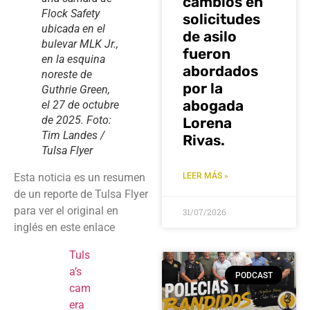
cambios en
Flock Safety
solicitudes
ubicada en el
de asilo
bulevar MLK Jr.,
fueron
en la esquina
abordados
noreste de
por la
Guthrie Green,
abogada
el 27 de octubre
de 2025. Foto:
Lorena
Tim Landes /
Rivas.
Tulsa Flyer
Esta noticia es un resumen
LEER MÁS »
de un reporte de Tulsa Flyer
para ver el original en
31/07/2026
inglés en este enlace
Tuls
a’s
PODCAST
cam
era