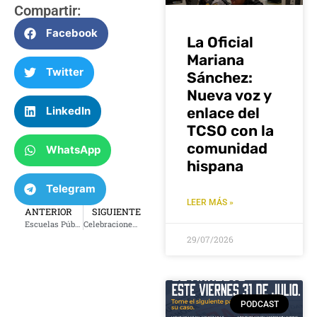
Compartir:
Facebook
La Oficial
Mariana
Twitter
Sánchez:
Nueva voz y
LinkedIn
enlace del
TCSO con la
comunidad
WhatsApp
hispana
Telegram
LEER MÁS »
ANTERIOR
SIGUIENTE
Escuelas Públicas de Tulsa tiene avances logrados desde que asumió el cargo, pero aún no alcanza sus objetivos.
Celebraciones del día de muertos en Tulsa
29/07/2026
PODCAST