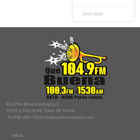
29/07/2026
Key Plus Broadcasting LLC
10915 E 31st St #9, Tulsa, OK 74146
Tel 918-254-7556 info@quebuenatulsa.com
Inicio