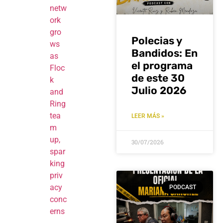
netw
ork
gro
Polecias y
ws
Bandidos: En
as
el programa
Floc
de este 30
k
Julio 2026
and
Ring
tea
LEER MÁS »
m
up,
30/07/2026
spar
king
priv
acy
PODCAST
conc
erns