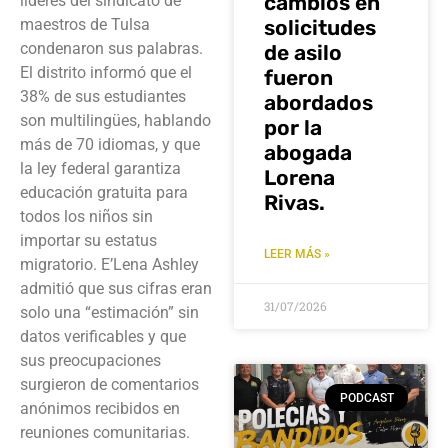
cambios en
líderes del sindicato de
maestros de Tulsa
solicitudes
condenaron sus palabras.
de asilo
El distrito informó que el
fueron
38% de sus estudiantes
abordados
son multilingües, hablando
por la
más de 70 idiomas, y que
abogada
la ley federal garantiza
Lorena
educación gratuita para
Rivas.
todos los niños sin
importar su estatus
LEER MÁS »
migratorio. E’Lena Ashley
admitió que sus cifras eran
31/07/2026
solo una “estimación” sin
datos verificables y que
sus preocupaciones
surgieron de comentarios
PODCAST
anónimos recibidos en
reuniones comunitarias.