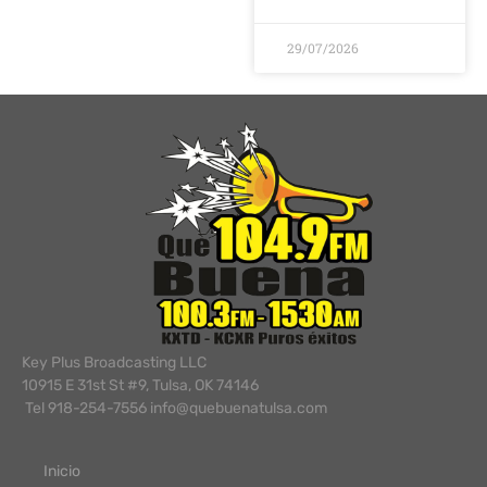
29/07/2026
Key Plus Broadcasting LLC
10915 E 31st St #9, Tulsa, OK 74146
Tel 918-254-7556 info@quebuenatulsa.com
Inicio