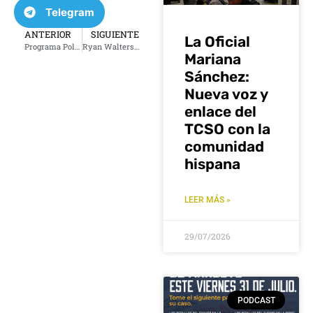
Telegram
ANTERIOR
SIGUIENTE
La Oficial
Programa Polecias y Bandidos 31 de octubre 2024
Ryan Walters exige a Kamala Harris reembolso por costos de inmigración
Mariana
Sánchez:
Nueva voz y
enlace del
TCSO con la
comunidad
hispana
LEER MÁS »
29/07/2026
PODCAST