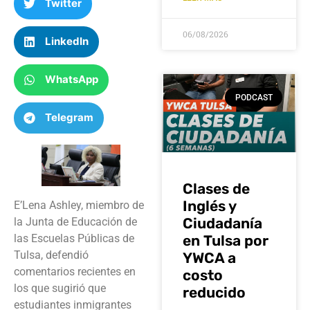
Twitter
06/08/2026
LinkedIn
WhatsApp
PODCAST
Telegram
Clases de
Inglés y
E’Lena Ashley, miembro de
Ciudadanía
la Junta de Educación de
las Escuelas Públicas de
en Tulsa por
Tulsa, defendió
YWCA a
comentarios recientes en
costo
los que sugirió que
reducido
estudiantes inmigrantes