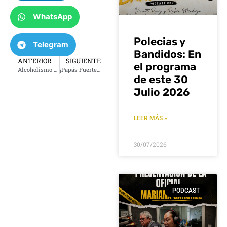
WhatsApp
Polecias y
Telegram
Bandidos: En
ANTERIOR
SIGUIENTE
el programa
Alcoholismo una enfermedad que no respeta género, en Tulsa si hay ayuda sin costo
¡Papás Fuertes! Programa diseñado para fortalecer la conexión entre padres e hijos
de este 30
Julio 2026
LEER MÁS »
30/07/2026
PODCAST