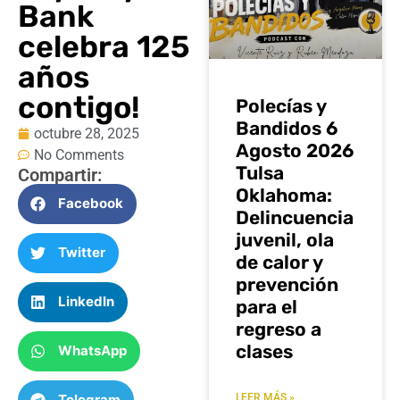
Bank
celebra 125
años
contigo!
Polecías y
Bandidos 6
octubre 28, 2025
Agosto 2026
No Comments
Tulsa
Compartir:
Oklahoma:
Facebook
Delincuencia
juvenil, ola
Twitter
de calor y
prevención
LinkedIn
para el
regreso a
clases
WhatsApp
Telegram
LEER MÁS »