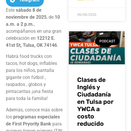
Este
sábado 8 de
06/08/2026
noviembre de 2025
, de
10
a.m. a 2 p.m.
,
acompáñanos en una gran
celebración en
12212 E.
PODCAST
41st St, Tulsa, OK 74146
.
Habrá food trucks con
tacos, hot dogs, inflables
para los niños, pantalla
gigante con fútbol ,
Clases de
raspados , globos y
Inglés y
pintacaritas ¡una fiesta
Ciudadanía
para toda la familia!
en Tulsa por
YWCA a
Además, conoce más sobre
costo
los
programas especiales
reducido
de First Pryority Bank
para
quienes tienen número ITIN