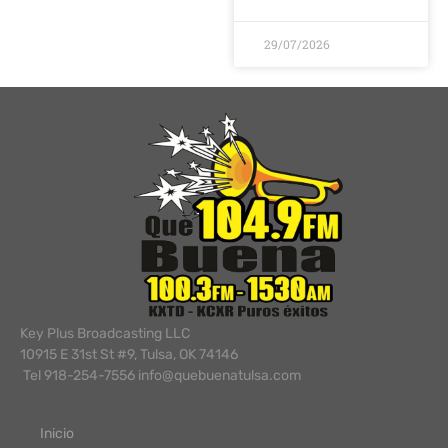
29/07/2026
Key Plus Broadcasting LLC
10915 E 31st St #9, Tulsa, OK 74146
Tel 918-254-7556 info@quebuenatulsa.com
Inicio