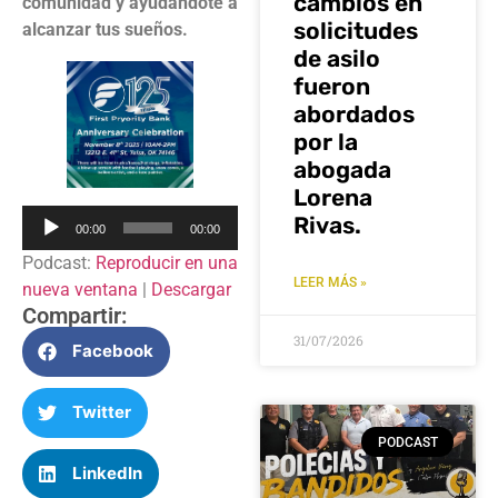
cambios en
comunidad y ayudándote a
solicitudes
alcanzar tus sueños.
de asilo
fueron
abordados
por la
abogada
Lorena
Reproductor
Rivas.
00:00
00:00
de
Podcast:
Reproducir en una
audio
LEER MÁS »
nueva ventana
|
Descargar
Compartir:
31/07/2026
Facebook
Twitter
PODCAST
LinkedIn