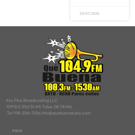
29/07/2026
Key Plus Broadcasting LLC
10915 E 31st St #9, Tulsa, OK 74146
Tel 918-254-7556 info@quebuenatulsa.com
Inicio