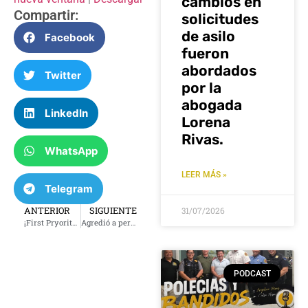
cambios en
Compartir:
solicitudes
de asilo
Facebook
fueron
abordados
Twitter
por la
abogada
LinkedIn
Lorena
Rivas.
WhatsApp
LEER MÁS »
Telegram
ANTERIOR
SIGUIENTE
31/07/2026
¡First Pryority Bank celebra 125 años contigo!
Agredió a personal de hospital de Tulsa
PODCAST