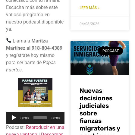
conectado con tu familia.
Escucha más sobre este
LEER MÁS »
valioso programa en
nuestro podcast disponible
04/08/2026
ya.
Llama a
Maritza
Martínez al 918-804-4389
PODCAST
y regístrate hoy mismo
para ser parte de
Papás
Fuertes
.
Nuevas
decisiones
judiciales
sobre
Reproductor
00:00
00:00
fianzas
de
Podcast:
Reproducir en una
migratorias y
audio
nueva ventana
|
Descargar