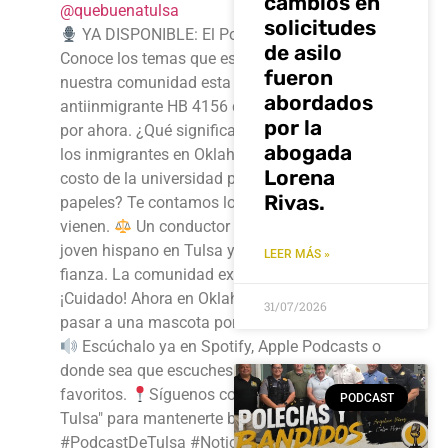
cambios en
@quebuenatulsa
solicitudes
YA DISPONIBLE: El Podcast de Tulsa
de asilo
Conoce los temas que están impactando a
fueron
nuestra comunidad esta semana
La ley
abordados
antiinmigrante HB 4156 queda suspendida…
por la
por ahora. ¿Qué significa esto realmente para
abogada
los inmigrantes en Oklahoma?
¿Subirá el
Lorena
costo de la universidad para jóvenes sin
Rivas.
papeles? Te contamos los cambios que
vienen.
Un conductor ebrio mata a un
joven hispano en Tulsa y queda libre bajo
LEER MÁS »
fianza. La comunidad exige justicia.
¡Cuidado! Ahora en Oklahoma es delito hacer
31/07/2026
pasar a una mascota por animal de servicio.
Escúchalo ya en Spotify, Apple Podcasts o
donde sea que escuches tus programas
favoritos.
Síguenos como "El Podcast de
PODCAST
Tulsa" para mantenerte bien informado.
#PodcastDeTulsa #NoticiasTulsa