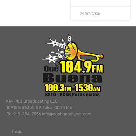
29/07/2026
Key Plus Broadcasting LLC
10915 E 31st St #9, Tulsa, OK 74146
Tel 918-254-7556 info@quebuenatulsa.com
Inicio