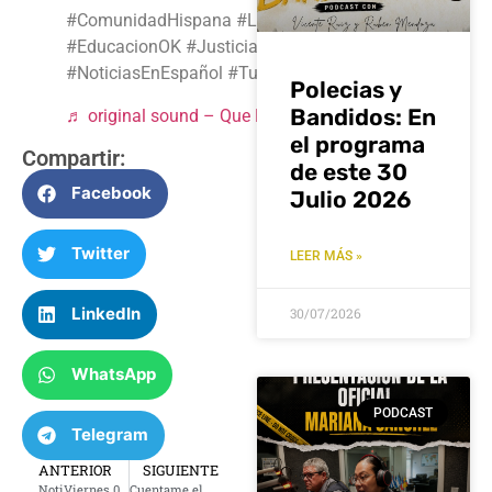
#ComunidadHispana #LeyHB4156
#EducacionOK #JusticiaParaTodos
#NoticiasEnEspañol #TulsaOK
Polecias y
Bandidos: En
♬ original sound – Que Buena Tulsa Radio
el programa
Compartir:
de este 30
Facebook
Julio 2026
Twitter
LEER MÁS »
LinkedIn
30/07/2026
WhatsApp
PODCAST
Telegram
ANTERIOR
SIGUIENTE
NotiViernes 06 junio 2025
Cuentame el Final:Entrevista con el empresario de comida Telly García