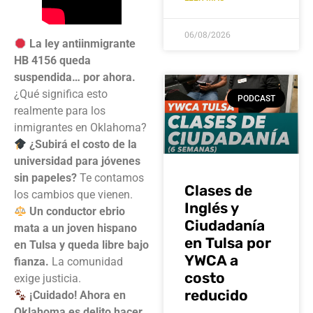
06/08/2026
La ley antiinmigrante
HB 4156 queda
suspendida… por ahora.
¿Qué significa esto
PODCAST
realmente para los
inmigrantes en Oklahoma?
¿Subirá el costo de la
universidad para jóvenes
sin papeles?
Te contamos
Clases de
los cambios que vienen.
Inglés y
Un conductor ebrio
Ciudadanía
mata a un joven hispano
en Tulsa por
en Tulsa y queda libre bajo
YWCA a
fianza.
La comunidad
costo
exige justicia.
reducido
¡Cuidado! Ahora en
Oklahoma es delito hacer