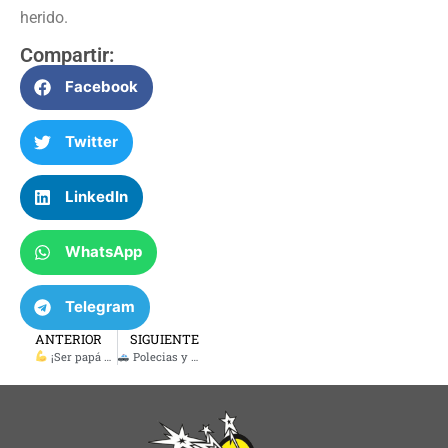
herido.
Compartir:
Facebook
Twitter
LinkedIn
WhatsApp
Telegram
ANTERIOR
SIGUIENTE
¡Ser papá no viene con instrucciones, pero sí con herramientas! «Papás Fuertes»
Polecias y Bandidos – Jueves 8 de mayo 2025