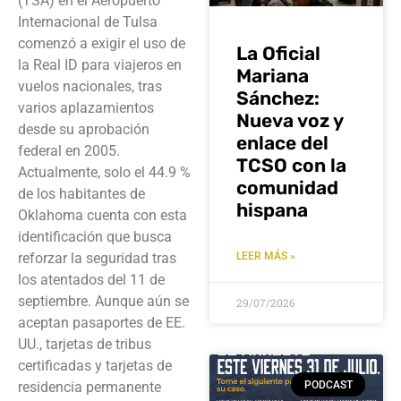
(TSA) en el Aeropuerto
Internacional de Tulsa
comenzó a exigir el uso de
La Oficial
la Real ID para viajeros en
Mariana
vuelos nacionales, tras
Sánchez:
varios aplazamientos
Nueva voz y
desde su aprobación
enlace del
federal en 2005.
TCSO con la
Actualmente, solo el 44.9 %
comunidad
de los habitantes de
hispana
Oklahoma cuenta con esta
identificación que busca
reforzar la seguridad tras
LEER MÁS »
los atentados del 11 de
septiembre. Aunque aún se
29/07/2026
aceptan pasaportes de EE.
UU., tarjetas de tribus
certificadas y tarjetas de
PODCAST
residencia permanente