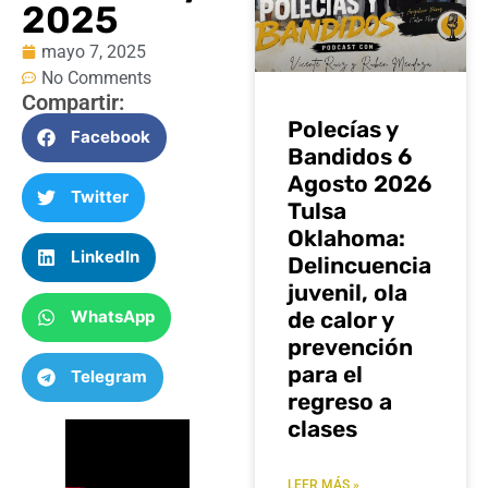
2025
mayo 7, 2025
No Comments
Compartir:
Polecías y
Facebook
Bandidos 6
Agosto 2026
Twitter
Tulsa
Oklahoma:
LinkedIn
Delincuencia
juvenil, ola
WhatsApp
de calor y
prevención
para el
Telegram
regreso a
clases
LEER MÁS »