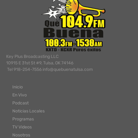
Key Plus Broadcasting LLC
10915 E 31st St #9, Tulsa, OK 74146
Tel 918-254-7556 info@quebuenatulsa.com
Inicio
En Vivo
Podcast
Noticias Locales
Programas
TV Videos
Nosotros