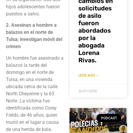
cambios en
hijos adolescentes fueron
solicitudes
puestos a salvo.
de asilo
fueron
2. Asesinan a hombre a
abordados
balazos en el norte de
por la
Tulsa; investigan móvil del
abogada
crimen
Lorena
Un hombre fue asesinado a
Rivas.
balazos la tarde del
domingo en el norte de
LEER MÁS »
Tulsa, en una vivienda
ubicada cerca de la calle
31/07/2026
North Cheyenne y la 63
Norte. La víctima fue
identificada como Corey
Fields, de 46 años, quien
PODCAST
murió en el lugar a causa
de una herida de bala.