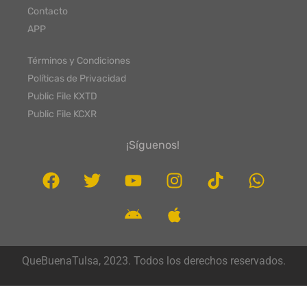
Contacto
APP
Términos y Condiciones
Políticas de Privacidad
Public File KXTD
Public File KCXR
¡Síguenos!
QueBuenaTulsa, 2023. Todos los derechos reservados.